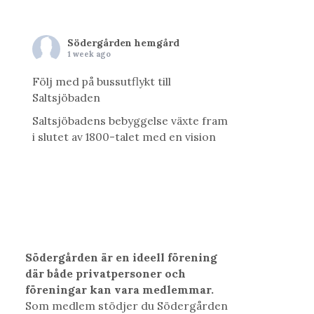
Södergården hemgård
1 week ago
Följ med på bussutflykt till
Saltsjöbaden
Saltsjöbadens bebyggelse växte fram
i slutet av 1800-talet med en vision
av att skapa en svensk motsvarighet
till Rivieran. På vår utflykt går vi i
historiens spår. Det blir en heldag
med såväl arkitektur, konst,
vetenskap som natur. Vi kommer att
besöka Uppenbarelsekyrkan; ritad av
Ferdinand Boberg och med
Södergården är en ideell förening
utsmyckningar av Carl Milles, få en
där både privatpersoner och
guidad vis
...
See More
föreningar kan vara medlemmar.
Photo
Som medlem stödjer du Södergården