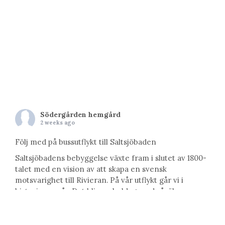
Södergården hemgård
2 weeks ago
Följ med på bussutflykt till Saltsjöbaden
Saltsjöbadens bebyggelse växte fram i slutet av 1800-
talet med en vision av att skapa en svensk
motsvarighet till Rivieran. På vår utflykt går vi i
historiens spår. Det blir en heldag med såväl
arkitektur, konst, vetenskap som natur. Vi kommer att
besöka Uppenbarelsekyrkan; ritad av Ferdinand
Boberg och med utsmyckningar av Carl Milles, få en