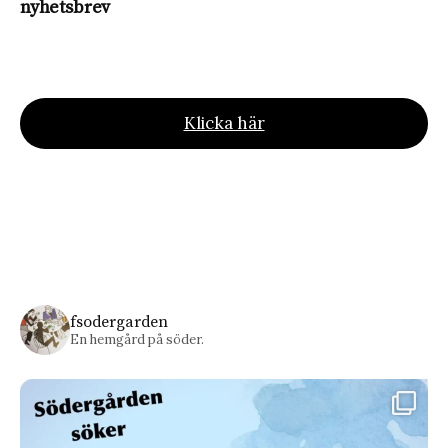
nyhetsbrev
Klicka här
fsodergarden
En hemgård på söder.