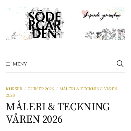
Hoppa
till
innehåll
Sök
efter:
MENY
KURSER
KURSER 2026
MÅLERI & TECKNING VÅREN
/
/
2026
MÅLERI & TECKNING
VÅREN 2026