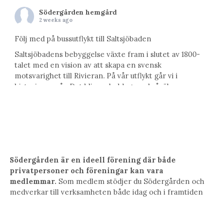
Södergården hemgård
2 weeks ago
Följ med på bussutflykt till Saltsjöbaden
Saltsjöbadens bebyggelse växte fram i slutet av 1800-
talet med en vision av att skapa en svensk
motsvarighet till Rivieran. På vår utflykt går vi i
historiens spår. Det blir en heldag med såväl
arkitektur, konst, vetenskap som natur. Vi kommer att
besöka Uppenbarelsekyrkan; ritad av Ferdinand
Boberg och med utsmyckningar av Carl Milles, få en
guidad vis
...
See More
Photo
View on Facebook
·
Share
Södergården är en ideell förening där både
privatpersoner och föreningar kan vara
medlemmar.
Som medlem stödjer du Södergården och
Södergården hemgård
medverkar till verksamheten både idag och i framtiden
2 weeks ago
Sommarens härligaste fest nummer två! 26 augusti