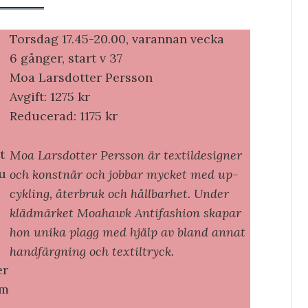
Torsdag 17.45-20.00, varannan vecka
6 gånger, start v 37
å
Moa Larsdotter Persson
Avgift: 1275 kr
Reducerad: 1175 kr
t
Moa Larsdotter Persson är textildesigner
Du
och konstnär och jobbar mycket med up-
cykling, återbruk och hållbarhet. Under
klädmärket Moahawk Antifashion skapar
hon unika plagg med hjälp av bland annat
e
handfärgning och textiltryck.
er
em