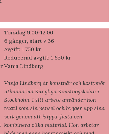
n
Torsdag 9.00-12.00
6 gånger, start v 36
Avgift: 1 750 kr
Reducerad avgift: 1 650 kr
ör
Vanja Lindberg
h
Vanja Lindberg är konstnär och kostymör
utbildad vid Kungliga Konsthögskolan i
Stockholm. I sitt arbete använder hon
textil som sin pensel och bygger upp sina
verk genom att klippa, fästa och
a
kombinera olika material. Hon arbetar
både med egna konstprojekt och med