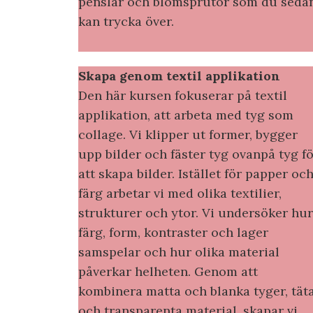
penslar och blomsprutor som du seda
kan trycka över.
Skapa genom textil applikation
Den här kursen fokuserar på textil
applikation, att arbeta med tyg som
collage. Vi klipper ut former, bygger
upp bilder och fäster tyg ovanpå tyg f
att skapa bilder. Istället för papper oc
färg arbetar vi med olika textilier,
strukturer och ytor. Vi undersöker hur
färg, form, kontraster och lager
samspelar och hur olika material
påverkar helheten. Genom att
kombinera matta och blanka tyger, tät
och transparenta material, skapar vi