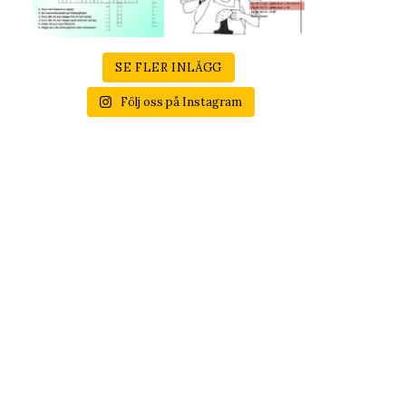
SE FLER INLÄGG
Följ oss på Instagram