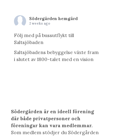
Södergården hemgård
2 weeks ago
Följ med på bussutflykt till
Saltsjöbaden
Saltsjöbadens bebyggelse växte fram
i slutet av 1800-talet med en vision
av att skapa en svensk motsvarighet
till Rivieran. På vår utflykt går vi i
historiens spår. Det blir en heldag
med såväl arkitektur, konst,
vetenskap som natur. Vi kommer att
besöka Uppenbarelsekyrkan; ritad av
Ferdinand Boberg och med
Södergården är en ideell förening
utsmyckningar av Carl Milles, få en
där både privatpersoner och
guidad vis
...
See More
föreningar kan vara medlemmar.
Photo
Som medlem stödjer du Södergården