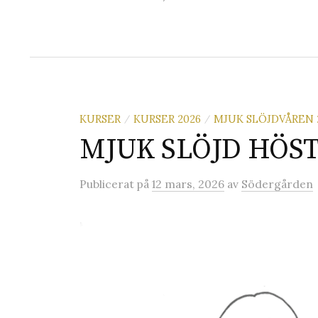
KURSER
KURSER 2026
MJUK SLÖJDVÅREN 
/
/
MJUK SLÖJD HÖST
Publicerat
på
12 mars, 2026
av
Södergården