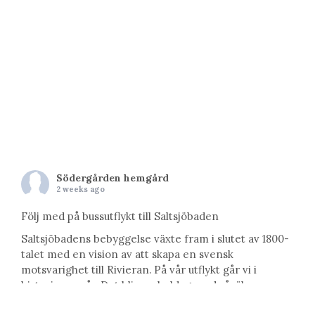
Södergården hemgård
2 weeks ago
Följ med på bussutflykt till Saltsjöbaden
Saltsjöbadens bebyggelse växte fram i slutet av 1800-
talet med en vision av att skapa en svensk
motsvarighet till Rivieran. På vår utflykt går vi i
historiens spår. Det blir en heldag med såväl
arkitektur, konst, vetenskap som natur. Vi kommer att