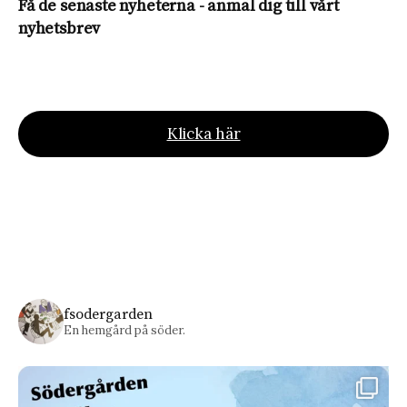
Få de senaste nyheterna - anmäl dig till vårt
nyhetsbrev
Klicka här
fsodergarden
En hemgård på söder.