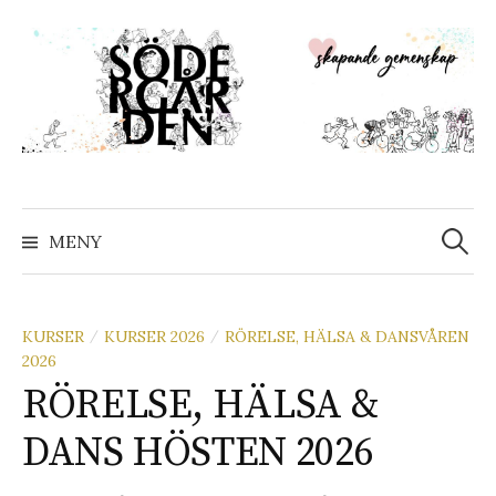
Hoppa
till
innehåll
Sök
efter:
MENY
KURSER
KURSER 2026
RÖRELSE, HÄLSA & DANSVÅREN
/
/
2026
RÖRELSE, HÄLSA &
DANS HÖSTEN 2026